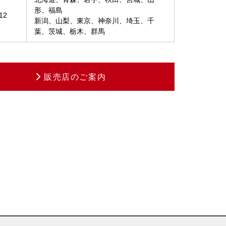
形、福島
12
新潟、山梨、東京、神奈川、埼玉、千
葉、茨城、栃木、群馬
販売店のご案内