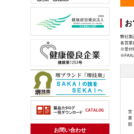
お
弊社製
各営業
※受付
※FA
営
業
部
お問い合わせ