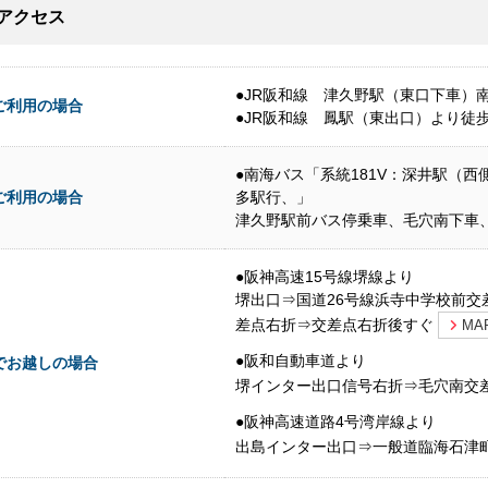
アクセス
●JR阪和線 津久野駅（東口下車）
ご利用の場合
●JR阪和線 鳳駅（東出口）より徒歩
●南海バス「系統181V：深井駅（西
ご利用の場合
多駅行、」
津久野駅前バス停乗車、毛穴南下車
●阪神高速15号線堺線より
堺出口⇒国道26号線浜寺中学校前交
差点右折⇒交差点右折後すぐ
MA
●阪和自動車道より
でお越しの場合
堺インター出口信号右折⇒毛穴南交
●阪神高速道路4号湾岸線より
出島インター出口⇒一般道臨海石津