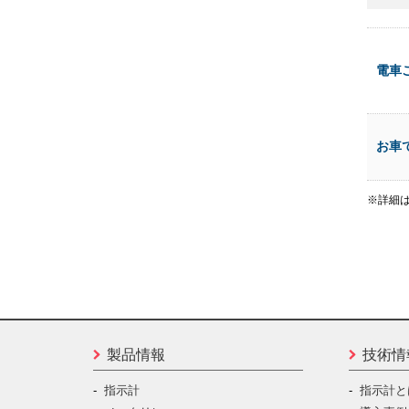
電車
お車
※詳細
製品情報
技術情
指示計
指示計と