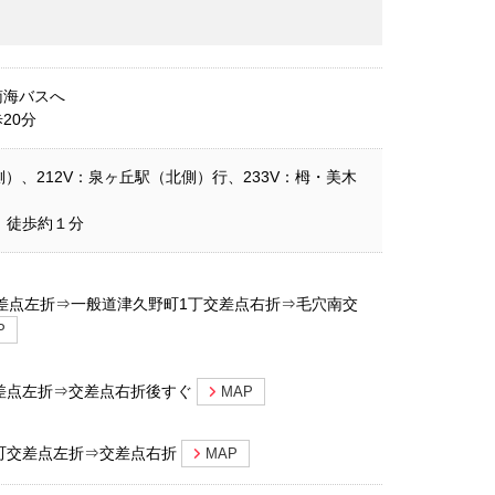
南海バスへ
20分
側）、212V：泉ヶ丘駅（北側）行、233V：栂・美木
、徒歩約１分
差点左折⇒一般道津久野町1丁交差点右折⇒毛穴南交
P
差点左折⇒交差点右折後すぐ
MAP
町交差点左折⇒交差点右折
MAP