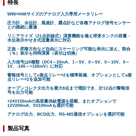
特長
W96×H48サイズのアナログ入力専用メータリレー
圧力計、水位計、風速計、露点計など各種アナログ信号センサー
との接続に最適
リニアライズ（21点折線式）演算機能を備え球形タンクの容量・
水位表示やせき式流量表示に対応
正負・昇降方向など自由にスケーリング可能な表示に加え、割合
（％）表示も同時演算（表示は切換）
入力信号は6種類（DC4～20mA、1～5V、0～5V、0～10V、0～
1V、-100～+100mV）に対応
警報信号としてc接点リレー×2を標準装備、オプションとしてa接
点リレー×2を追加可能
オープンコレクタ出力を最大8点まで増設でき、計12点の警報信
号を出力可能
+24V150mAの高容量供給電源を搭載、またオプションで
12V200mA、5V100mAも選択可能
アナログ出力、BCD出力、RS-485通信オプションを選択可能
製品写真