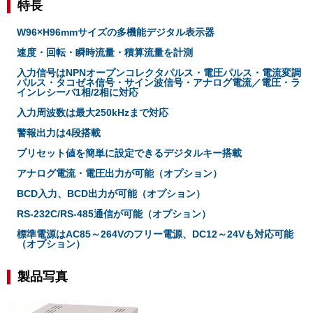
特長
W96×H96mmサイズの多機能デジタル表示器
速度・回転・瞬時流量・積算流量を計測
入力信号はNPNオープンコレクタパルス・電圧パルス・電流変調
パルス・タコゼネ信号・サイン波信号・アナログ電流／電圧・ラ
インレシーバ1相/2相に対応
入力周波数は最大250kHzまで対応
警報出力は4段搭載
プリセット値を簡単に設定できるデジタルキー搭載
アナログ電流・電圧出力が可能（オプション）
BCD入力、BCD出力が可能（オプション）
RS-232C/RS-485通信が可能（オプション）
標準電源はAC85～264Vのフリー電源、DC12～24Vも対応可能
（オプション）
製品写真