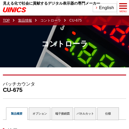
見える化で社会に貢献するデジタル表示器の専門メーカー
TOP
製品情報
コントローラ
CU-675
コントローラ
バッチカウンタ
CU-675
製品概要
オプション
端子接続図
パネルカット
仕様