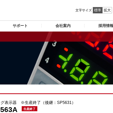
標準
拡大
文字サイズ
サポート
会社案内
採用情
グ表示器 ※生産終了（後継：SP5631）
-563A
生産終了