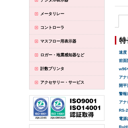
デジタル表示器
メータリレー
コントローラ
特
マスフロー用表示器
速度
ロガー・地震感知器など
前面
計数プリンタ
w9
アナ
アクセサリー・サービス
開平
警報
アナ
RS-
電源
Ro