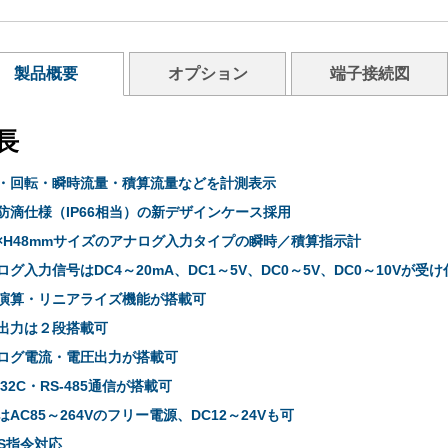
製品概要
オプション
端子接続図
長
・回転・瞬時流量・積算流量などを計測表示
防滴仕様（IP66相当）の新デザインケース採用
6×H48mmサイズのアナログ入力タイプの瞬時／積算指示計
ログ入力信号はDC4～20mA、DC1～5V、DC0～5V、DC0～10Vが受
演算・リニアライズ機能が搭載可
出力は２段搭載可
ログ電流・電圧出力が搭載可
232C・RS-485通信が搭載可
はAC85～264Vのフリー電源、DC12～24Vも可
HS指令対応